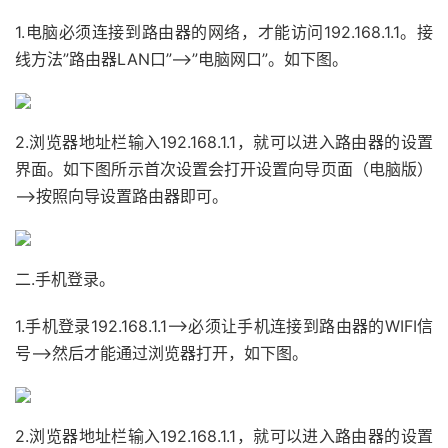
1.电脑必须连接到路由器的网络，才能访问192.168.1.1。接
线方法”路由器LAN口”——>”电脑网口”。如下图。
2.浏览器地址栏输入192.168.1.1，就可以进入路由器的设置
界面。如下图所示首次设置会打开设置向导页面（电脑版）
——>按照向导设置路由器即可。
二.手机登录。
1.手机登录192.168.1.1——>必须让手机连接到路由器的WIFI信
号——>然后才能通过浏览器打开，如下图。
2.浏览器地址栏输入192.168.1.1，就可以进入路由器的设置