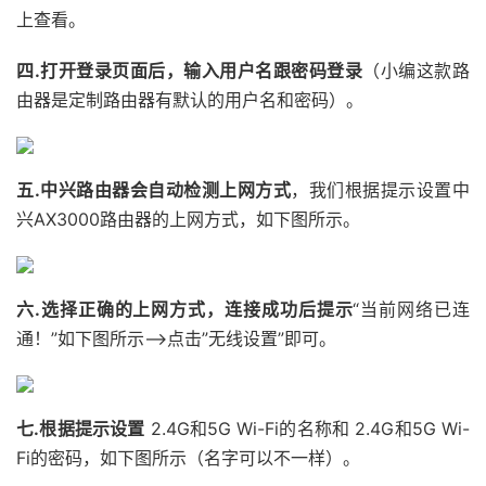
上查看。
四.打开登录页面后，输入用户名跟密码登录
（小编这款路
由器是定制路由器有默认的用户名和密码）。
五.中兴路由器会自动检测上网方式
，我们根据提示设置中
兴AX3000路由器的上网方式，如下图所示。
六.选择正确的上网方式，连接成功后提示
“当前网络已连
通！”如下图所示——>点击”无线设置”即可。
七.根据提示设置
2.4G和5G Wi-Fi的名称和 2.4G和5G Wi-
Fi的密码，如下图所示（名字可以不一样）。