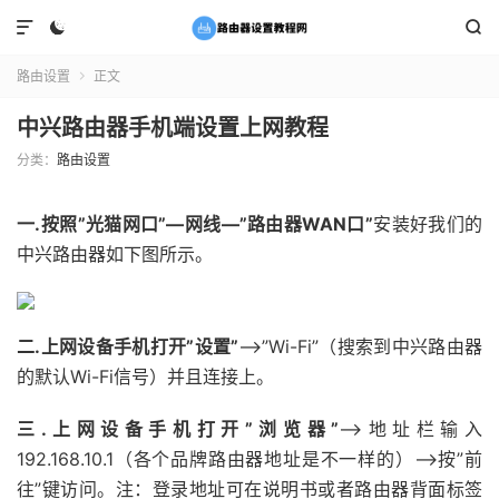



路由设置
正文

中兴路由器手机端设置上网教程
分类：
路由设置
一.按照”光猫网口”—网线—”路由器WAN口”
安装好我们的
中兴路由器如下图所示。
二.上网设备手机打开”设置”
——>”Wi-Fi”（搜索到中兴路由器
的默认Wi-Fi信号）并且连接上。
三.上网设备手机打开”浏览器”
——>地址栏输入
192.168.10.1（各个品牌路由器地址是不一样的）——>按”前
往”键访问。注：登录地址可在说明书或者路由器背面标签