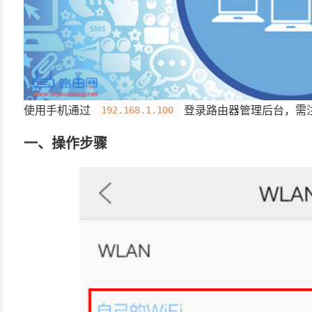
使用手机通过
登录路由器管理后台，需
192.168.1.100
一、操作步骤