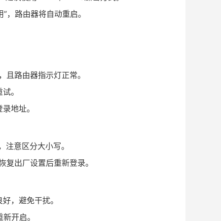
用”，路由器将自动重启。
i，且路由器指示灯正常。
重试。
登录地址。
，注意区分大小写。
，恢复出厂设置后重新登录。
良好，避免干扰。
重新开启。