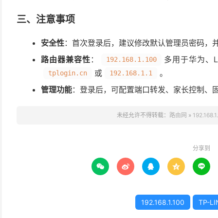
三、注意事项
安全性
：首次登录后，建议修改默认管理员密码，
路由器兼容性
：
多用于华为、Li
192.168.1.100
或
。
tplogin.cn
192.168.1.1
管理功能
：登录后，可配置端口转发、家长控制、
未经允许不得转载：
路由网
»
192.16
分享到





192.168.1.100
TP-LI