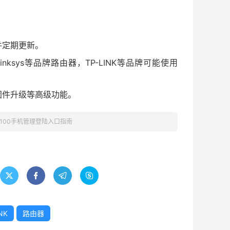
并定期更新。
nksys等品牌路由器，TP-LINK等品牌可能使用
固件升级等高级功能。
8.1.100手机管理登陆入口指南




NK
路由器