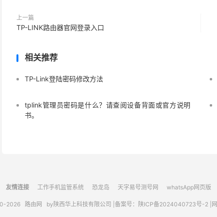
上一篇
TP-LINK路由器官网登录入口
相关推荐
TP-Link登陆密码修改方法
tplink管理员密码是什么？请查阅设备背面或官方说明
书。
友情连接
工作手机监管系统
恐龙岛
天字易号测号网
whatsApp网页版
10-2026
路由网
by陕西华上科技有限公司 |
备案号：陕ICP备2024040723号-2 |