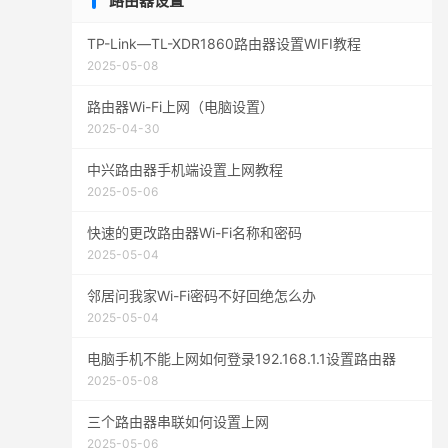
路由器设置
TP-Link—TL-XDR1860路由器设置WIFI教程
2025-05-08
路由器Wi-Fi上网（电脑设置）
2025-04-30
中兴路由器手机端设置上网教程
2025-05-06
快速的更改路由器Wi-Fi名称和密码
2025-05-04
邻居问我家Wi-Fi密码不好回绝怎么办
2025-05-04
电脑手机不能上网如何登录192.168.1.1设置路由器
2025-05-08
三个路由器串联如何设置上网
2025-05-06