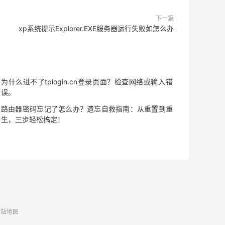
下一篇
xp系统提示Explorer.EXE服务器运行失败如怎么办
为什么进不了tplogin.cn登录页面？检查网络或输入错
误。
路由器密码忘记了怎么办？遗忘自救指南：从重置到重
生，三步轻松搞定！
网站地图