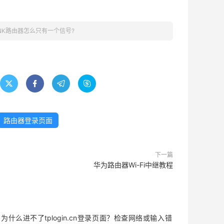
INK路由器怎么只有一个信号?




路由器登录页面
下一篇
华为路由器Wi-Fi中继教程
为什么进不了tplogin.cn登录页面？检查网络或输入错