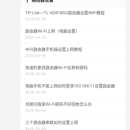
路由器设置
TP-Link—TL-XDR1860路由器设置WIFI教程
2025-05-08
路由器Wi-Fi上网（电脑设置）
2025-04-30
中兴路由器手机端设置上网教程
2025-05-06
快速的更改路由器Wi-Fi名称和密码
2025-05-04
电脑手机不能上网如何登录192.168.1.1设置路由器
2025-05-08
邻居问我家Wi-Fi密码不好回绝怎么办
2025-05-04
三个路由器串联如何设置上网
2025-05-06