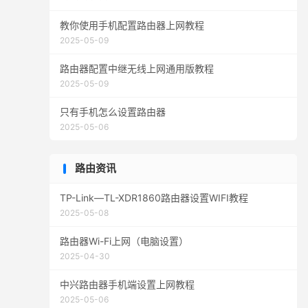
教你使用手机配置路由器上网教程
2025-05-09
路由器配置中继无线上网通用版教程
2025-05-09
只有手机怎么设置路由器
2025-05-06
路由资讯
TP-Link—TL-XDR1860路由器设置WIFI教程
2025-05-08
路由器Wi-Fi上网（电脑设置）
2025-04-30
中兴路由器手机端设置上网教程
2025-05-06