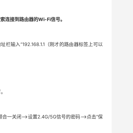
>搜索连接到路由器的Wi-Fi信号。
输入“192.168.1.1（刚才的路由器标签上可以
可。
一关闭——>设置2.4G/5G信号的密码——>点击“保