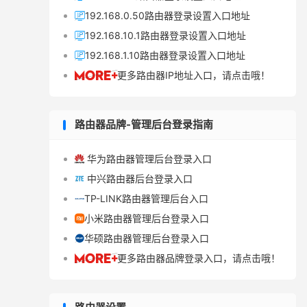
192.168.0.50路由器登录设置入口地址

192.168.10.1路由器登录设置入口地址

192.168.1.10路由器登录设置入口地址

更多路由器IP地址入口，请点击哦！

路由器品牌-管理后台登录指南
华为路由器管理后台登录入口

中兴路由器后台登录入口

TP-LINK路由器管理后台入口

小米路由器管理后台登录入口

华硕路由器管理后台登录入口

更多路由器品牌登录入口，请点击哦！
