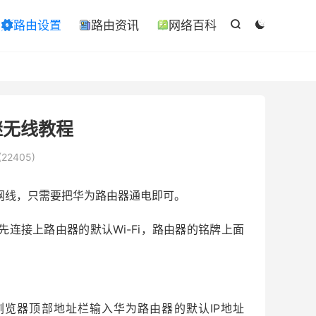

路由设置
路由资讯
网络百科

ￋ



继无线教程
22405)
网线，只需要把华为路由器通电即可。
机先连接上路由器的默认Wi-Fi，路由器的铭牌上面
在浏览器顶部地址栏输入华为路由器的默认IP地址