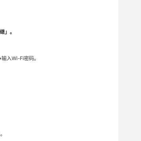
。
中继」。
输入Wi-Fi密码。
成。