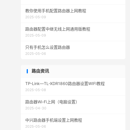
教你使用手机配置路由器上网教程
2025-05-09
路由器配置中继无线上网通用版教程
2025-05-09
只有手机怎么设置路由器
2025-05-06
路由资讯
TP-Link—TL-XDR1860路由器设置WIFI教程
2025-05-08
路由器Wi-Fi上网（电脑设置）
2025-04-30
中兴路由器手机端设置上网教程
2025-05-06