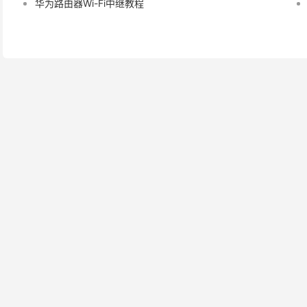
华为路由器Wi-Fi中继教程