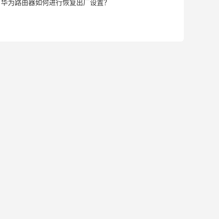
华为路由器如何进行恢复出厂设置？