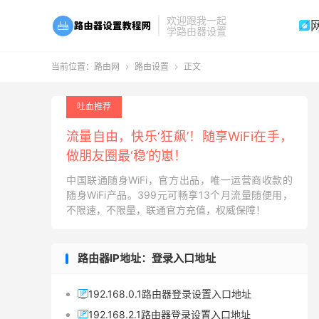
欢迎跟我一起

学路由器设置
当前位置：
路由网
路由设置
正文


吐血推荐
流量自由，快乐‘狂飙’！随享WiFi在手，
做朋友圈最‘稳’的崽！
中国联通随身WiFi，官方出品，唯一运营商收款的
随身WiFi产品。399元可畅享13个月流量随便用，
不限速，不限量，联通官方充值，权威保障！
路由器IP地址：登录入口地址
192.168.0.1路由器登录设置入口地址

192.168.2.1路由器登录设置入口地址
