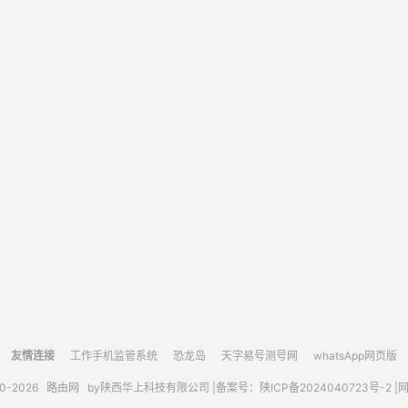
友情连接
工作手机监管系统
恐龙岛
天字易号测号网
whatsApp网页版
10-2026
路由网
by陕西华上科技有限公司 |
备案号：陕ICP备2024040723号-2 |