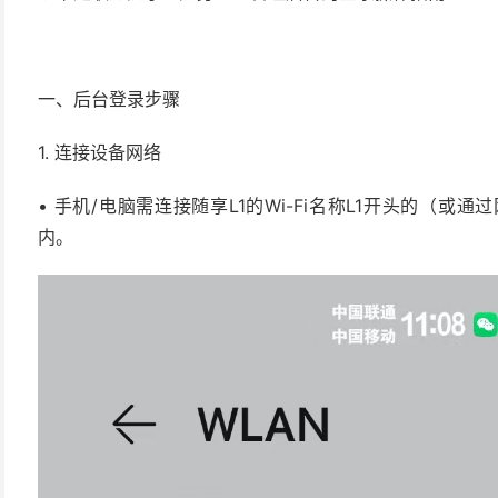
一、后台登录步骤
1. 连接设备网络
• 手机/电脑需连接随享L1的Wi-Fi名称L1开头的（
内。