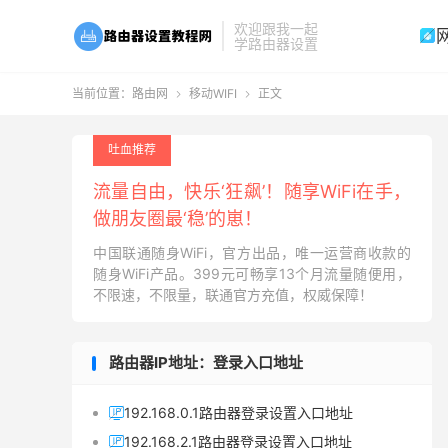
欢迎跟我一起

学路由器设置
当前位置：
路由网
移动WIFI
正文


吐血推荐
流量自由，快乐‘狂飙’！随享WiFi在手，
做朋友圈最‘稳’的崽！
中国联通随身WiFi，官方出品，唯一运营商收款的
随身WiFi产品。399元可畅享13个月流量随便用，
不限速，不限量，联通官方充值，权威保障！
路由器IP地址：登录入口地址
192.168.0.1路由器登录设置入口地址

192.168.2.1路由器登录设置入口地址
