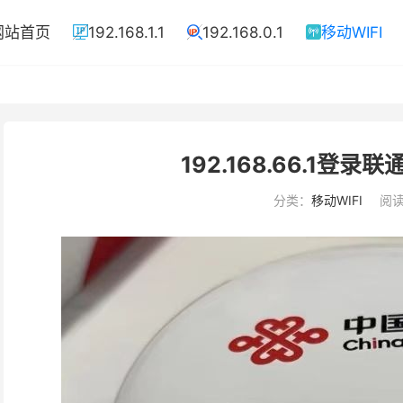
网站首页
192.168.1.1
192.168.0.1
移动WIFI



192.168.66.1登
分类：
移动WIFI
阅读