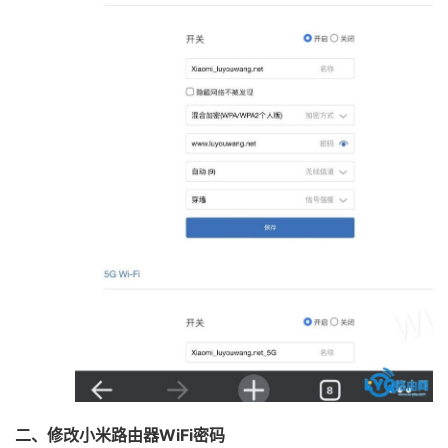
二、修改小米路由器WiFi密码