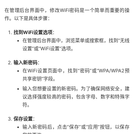
在管理后台界面中，修改WiFi密码是一个简单而重要的操
作。以下是具体步骤：
找到WiFi设置选项
：
在管理后台界面中，浏览菜单或搜索框，找到“无线
设置”或“WiFi设置”选项。
输入新密码
：
在WiFi设置页面中，找到“密码”或“WPA/WPA2预
共享密钥”字段。
输入您想要设置的新密码。为了确保网络安全，建
议选择强度较高的密码，包含字母、数字和特殊字
符。
保存设置
：
输入新密码后，点击“保存”或“应用”按钮，以保存