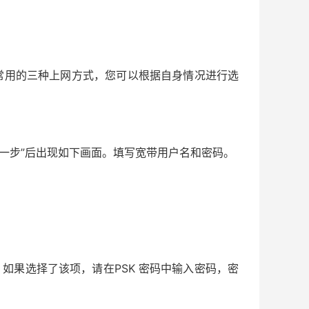
最常用的三种上网方式，您可以根据自身情况进行选
下一步”后出现如下画面。填写宽带用户名和密码。
方式，如果选择了该项，请在PSK 密码中输入密码，密