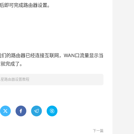
”后即可完成路由器设置。
”说明我们的路由器已经连接互联网，WAN口流量显示当
置就完成了。
水星路由器设置教程




下一篇