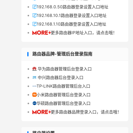
192.168.0.50路由器登录设置入口地址

192.168.10.1路由器登录设置入口地址

192.168.1.10路由器登录设置入口地址

更多路由器IP地址入口，请点击哦！

路由器品牌-管理后台登录指南
华为路由器管理后台登录入口

中兴路由器后台登录入口

TP-LINK路由器管理后台入口

小米路由器管理后台登录入口

华硕路由器管理后台登录入口

更多路由器品牌登录入口，请点击哦！
