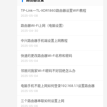
路由器设置
TP-Link—TL-XDR1860路由器设置WIFI教程
2025-05-08
路由器Wi-Fi上网（电脑设置）
2025-04-30
中兴路由器手机端设置上网教程
2025-05-06
快速的更改路由器Wi-Fi名称和密码
2025-05-04
邻居问我家Wi-Fi密码不好回绝怎么办
2025-05-04
电脑手机不能上网如何登录192.168.1.1设置路由器
2025-05-08
三个路由器串联如何设置上网
2025-05-06