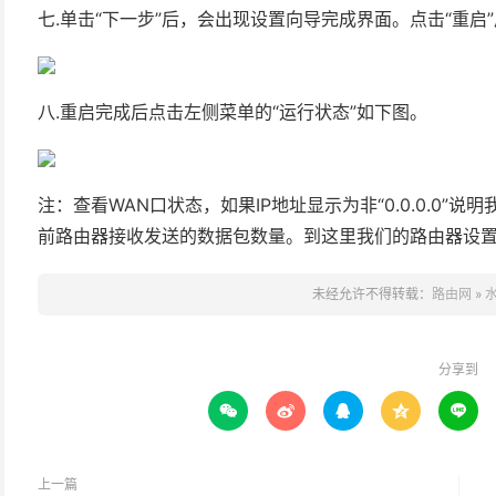
七.单击“下一步”后，会出现设置向导完成界面。点击“重启
八.重启完成后点击左侧菜单的“运行状态”如下图。
注：查看WAN口状态，如果IP地址显示为非“0.0.0.0
前路由器接收发送的数据包数量。到这里我们的路由器设
未经允许不得转载：
路由网
»
分享到





上一篇