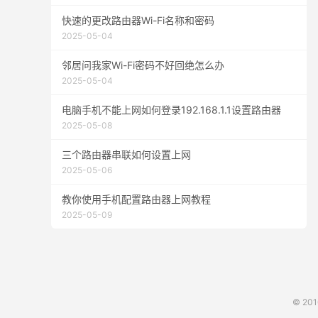
快速的更改路由器Wi-Fi名称和密码
2025-05-04
邻居问我家Wi-Fi密码不好回绝怎么办
2025-05-04
电脑手机不能上网如何登录192.168.1.1设置路由器
2025-05-08
三个路由器串联如何设置上网
2025-05-06
教你使用手机配置路由器上网教程
2025-05-09
© 20