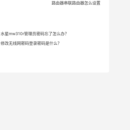
路由器串联路由器怎么设置
水星mw310r管理员密码忘了怎么办？
修改无线网密码登录密码是什么？