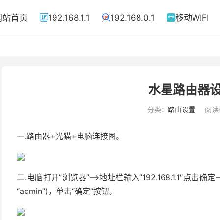
网站首页
192.168.1.1
192.168.0.1
移动WIFI



水星路由器
分类：
路由设置
阅读(
一.路由器+光猫+电脑连接图。
二.电脑打开”浏览器”——>地址栏输入”192.168.1.1″
“admin”)，单击“确定”按钮。