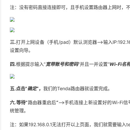
注：没有密码直接连接即可，且手机设置路由器上网时，
三.
打开上网设备（手机/pad）默认浏览器——>输入IP:192.168
设置向导。
四.
根据提示输入”
宽带账号和密码
“并且一并设置”
Wi-Fi
五.点击”
确定
“，
我们的Tenda路由器就设置完成。
六.等待”
路由器重启后
“
——>手机连接上新设置好的Wi-Fi
统管理。
注：如果192.168.0.1无法打开以上页面，我们就需要输入ten