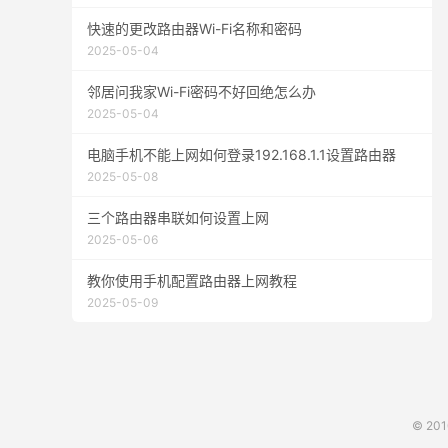
快速的更改路由器Wi-Fi名称和密码
2025-05-04
邻居问我家Wi-Fi密码不好回绝怎么办
2025-05-04
电脑手机不能上网如何登录192.168.1.1设置路由器
2025-05-08
三个路由器串联如何设置上网
2025-05-06
教你使用手机配置路由器上网教程
2025-05-09
© 20