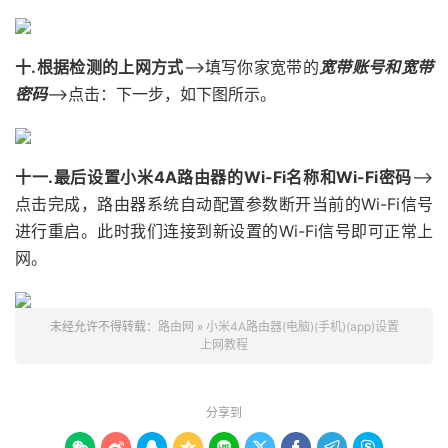
十.根据检测的上网方式
——>填写你家宽带的
宽带账号和宽带
密码
——>点击：下一步，如下图所示。
十一.最后设置小米4A路由器的Wi-Fi名称和Wi-Fi密码
——>
点击完成，路由器系统自动配置参数断开当前的Wi-Fi信号
进行重启。此时我们连接到新设置的Wi-Fi信号即可正常上
网。
未经允许不得转载：
路由网
»
小米4A路由器(电脑)(手机)(app)设置
上网教程
分享到








