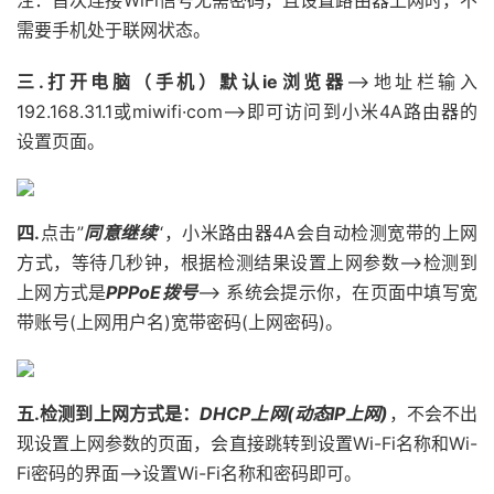
注：首次连接WiFi信号无需密码，且设置路由器上网时，不
需要手机处于联网状态。
三.打开电脑（手机）默认ie浏览器
——>地址栏输入
192.168.31.1或miwifi·com——>即可访问到小米4A路由器的
设置页面。
四.
点击”
同意继续
“，小米路由器4A会自动检测宽带的上网
方式，等待几秒钟，根据检测结果设置上网参数——>检测到
上网方式是
PPPoE拨号
——> 系统会提示你，在页面中填写宽
带账号(上网用户名)宽带密码(上网密码)。
五.检测到上网方式是：
DHCP上网(动态IP上网)
，不会不出
现设置上网参数的页面，会直接跳转到设置Wi-Fi名称和Wi-
Fi密码的界面——>设置Wi-Fi名称和密码即可。