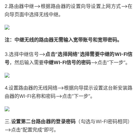
2.路由器中继——>根据路由器的设置向导设置上网方式——>在
向导页面中选择无线中继。
注：中继无线的路由器无需输入宽带账号和宽带密码。
3.选择中继信号——>
点击”选择网络”选择需要中继的WI-FI信
号
，然后输入需要
中继WI-FI信号的密码
——>点击”下一步”。
4.设置路由器的无线网络——>根据向导提示设置这台新安装路
由器的WI-FI名称和密码——>点击”下一步”。
三.
设置第二台路由器的登录密码
（勾选与WI-FI密码相同）
——>点击”配置完成”即可。