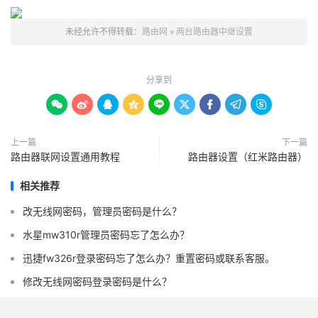
未经允许不得转载：
路由网
»
两台路由器中继设置
分享到









上一篇
下一篇
路由器联网设置通用教程
路由器设置（红米路由器）
相关推荐
改无线网密码，管理员密码是什么？
水星mw310r管理员密码忘了怎么办？
迅捷fw326r登录密码忘了怎么办？重置密码或联系客服。
修改无线网密码登录密码是什么？