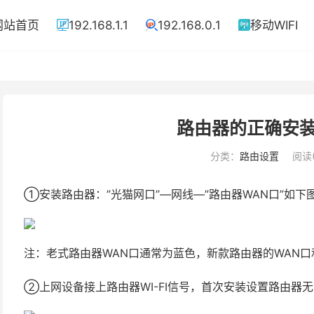
网站首页
192.168.1.1
192.168.0.1
移动WIFI



路由器的正确安
分类：
路由设置
阅读(
①安装路由器：”光猫网口”—网线—”路由器WAN口”如下
注：老式路由器WAN口通常为蓝色，新款路由器的WAN口
②上网设备接上路由器WI-FI信号，首次安装设置路由器