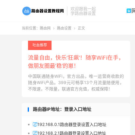
欢迎跟我一起

学路由器设置
当前位置：
路由网
路由设置
正文


吐血推荐
流量自由，快乐‘狂飙’！随享WiFi在手，
做朋友圈最‘稳’的崽！
中国联通随身WiFi，官方出品，唯一运营商收款的
随身WiFi产品。399元可畅享13个月流量随便用，
不限速，不限量，联通官方充值，权威保障！
路由器IP地址：登录入口地址
192.168.0.1路由器登录设置入口地址

192.168.2.1路由器登录设置入口地址
