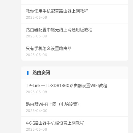
教你使用手机配置路由器上网教程
2025-05-09
路由器配置中继无线上网通用版教程
2025-05-09
只有手机怎么设置路由器
2025-05-06
路由资讯
TP-Link—TL-XDR1860路由器设置WIFI教程
2025-05-08
路由器Wi-Fi上网（电脑设置）
2025-04-30
中兴路由器手机端设置上网教程
2025-05-06