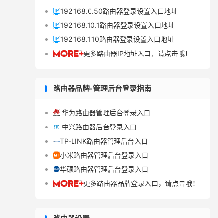
192.168.0.50路由器登录设置入口地址

192.168.10.1路由器登录设置入口地址

192.168.1.10路由器登录设置入口地址

更多路由器IP地址入口，请点击哦！

路由器品牌-管理后台登录指南
华为路由器管理后台登录入口

中兴路由器后台登录入口

TP-LINK路由器管理后台入口

小米路由器管理后台登录入口

华硕路由器管理后台登录入口

更多路由器品牌登录入口，请点击哦！
