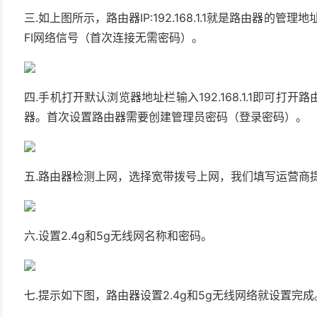
三.如上图所示，路由器IP:192.168.1.1就是路由器的管理地址
FI网络信号（首次连接无需密码）。
四.手机打开默认浏览器地址栏输入192.168.1.1即可
器。首次设置路由器需要创建管理员密码（登录密码）。
五.路由器检测上网，选择宽带拨号上网，我们填写运营商
六.设置2.4g和5g无线网名称和密码。
七.提示如下图，路由器设置2.4g和5g无线网络就设置完