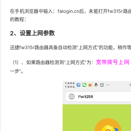
在手机浏览器中输入：falogin.cn后，未能打开fw3
的教程：
2、设置上网参数
迅捷fw315r路由器具备自动检测“上网方式”的功能，稍
宽带拨号上网
（1）、如果路由器检测到“上网方式”为：
一步”。