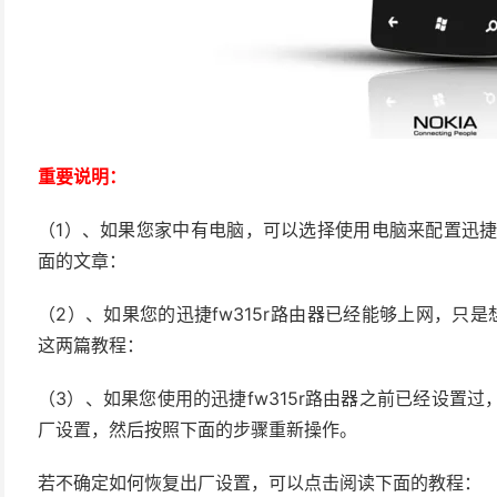
重要说明：
（1）、如果您家中有电脑，可以选择使用电脑来配置迅捷f
面的文章：
（2）、如果您的迅捷fw315r路由器已经能够上网，只是
这两篇教程：
（3）、如果您使用的迅捷fw315r路由器之前已经设置
厂设置，然后按照下面的步骤重新操作。
若不确定如何恢复出厂设置，可以点击阅读下面的教程：