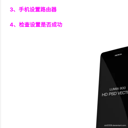
3、手机设置路由器
4、检查设置是否成功