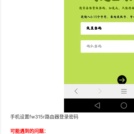
手机设置fw315r路由器登录密码
可能遇到的问题：