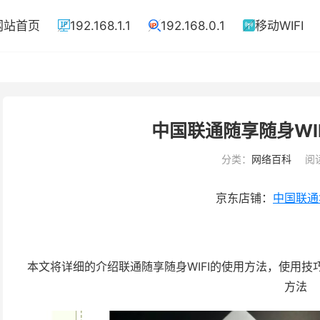
网站首页
192.168.1.1
192.168.0.1
移动WIFI



中国联通随享随身WI
分类：
网络百科
阅读
京东店铺：
中国联通
本文将详细的介绍
联通随享随身WIFI
的使用方法，使用技
方法