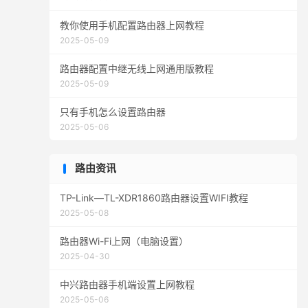
教你使用手机配置路由器上网教程
2025-05-09
路由器配置中继无线上网通用版教程
2025-05-09
只有手机怎么设置路由器
2025-05-06
路由资讯
TP-Link—TL-XDR1860路由器设置WIFI教程
2025-05-08
路由器Wi-Fi上网（电脑设置）
2025-04-30
中兴路由器手机端设置上网教程
2025-05-06