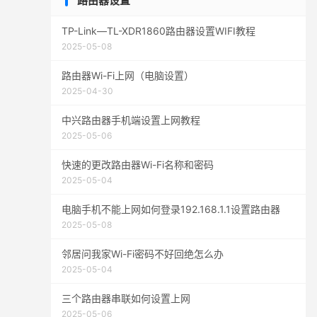
路由器设置
TP-Link—TL-XDR1860路由器设置WIFI教程
2025-05-08
路由器Wi-Fi上网（电脑设置）
2025-04-30
中兴路由器手机端设置上网教程
2025-05-06
快速的更改路由器Wi-Fi名称和密码
2025-05-04
电脑手机不能上网如何登录192.168.1.1设置路由器
2025-05-08
邻居问我家Wi-Fi密码不好回绝怎么办
2025-05-04
三个路由器串联如何设置上网
2025-05-06