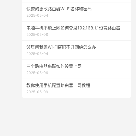
快速的更改路由器Wi-Fi名称和密码
2025-05-04
电脑手机不能上网如何登录192.168.1.1设置路由器
2025-05-08
邻居问我家Wi-Fi密码不好回绝怎么办
2025-05-04
三个路由器串联如何设置上网
2025-05-06
教你使用手机配置路由器上网教程
2025-05-09