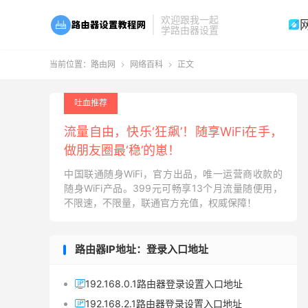
欢迎跟我一起

学路由器设置
当前位置：
路由网
网络百科
正文


吐血推荐
流量自由，快乐‘狂飙’！随享WiFi在手，
做朋友圈最‘稳’的崽！
中国联通随身WiFi，官方出品，唯一运营商收款的
随身WiFi产品。399元可畅享13个月流量随便用，
不限速，不限量，联通官方充值，权威保障！
路由器IP地址：登录入口地址
192.168.0.1路由器登录设置入口地址

192.168.2.1路由器登录设置入口地址
