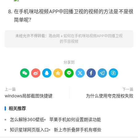
在手机咪咕视频APP中回播卫视的视频的方法是不是很
简单呢？
未经允许不得转载：
路由网
»
如何在手机咪咕视频APP中回播卫视
的节目视频
分享到









上一篇
下一篇
windows局部截图快捷键
为什么使用夸克授权失败
相关推荐
怎么解除360壁纸
苹果手机如何设置朗读功能
知识星球网页版入口
新上市折叠屏手机有哪些