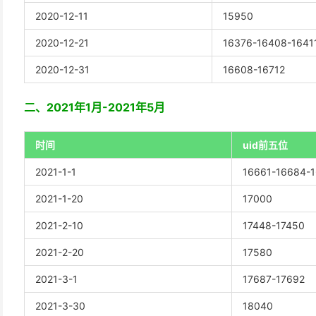
2020-12-11
15950
2020-12-21
16376-16408-1641
2020-12-31
16608-16712
二、2021年1月-2021年5月
时间
uid前五位
2021-1-1
16661-16684-
2021-1-20
17000
2021-2-10
17448-17450
2021-2-20
17580
2021-3-1
17687-17692
2021-3-30
18040