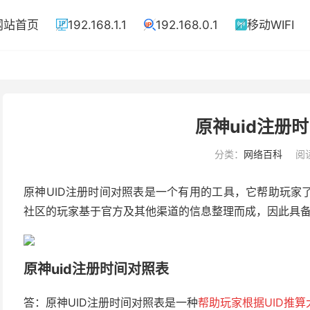
网站首页
192.168.1.1
192.168.0.1
移动WIFI



原神uid注册
分类：
网络百科
阅读
原神UID注册时间对照表是一个有用的工具，它帮助玩家
社区的玩家基于官方及其他渠道的信息整理而成，因此具
原神uid注册时间对照表
答：原神UID注册时间对照表是一种
帮助玩家根据UID推