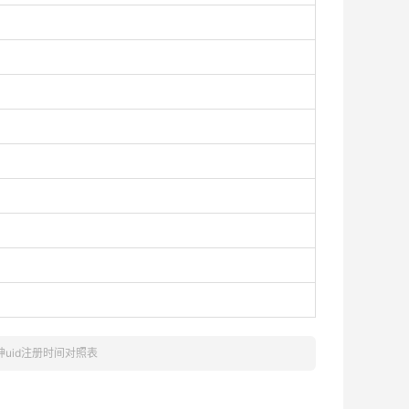
神uid注册时间对照表