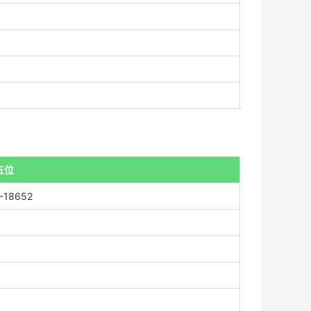
五位
-18652