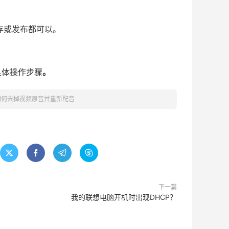
存或发布都可以。
具体操作步骤
。
如何去掉视频原音并重新配音




下一篇
我的联想电脑开机时出现DHCP？