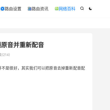

路由设置
路由资讯
网络百科

ￋ



频原音并重新配音
(214)
并不是很好，其实我们可以把原音去掉重新配音配