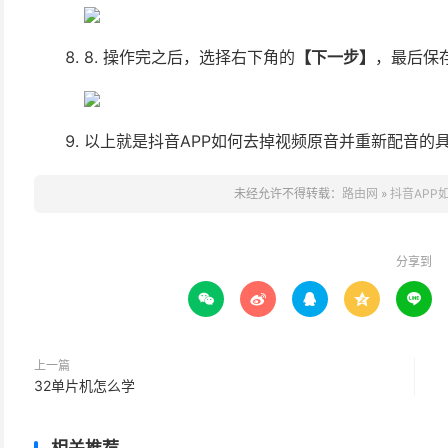
8. 操作完之后，选择右下角的
【下一步】
，最后保
以上就是抖音APP如何去掉视频原音并重新配音的
未经允许不得转载：
路由网
»
抖音APP
分享到





上一篇
32单片机怎么学