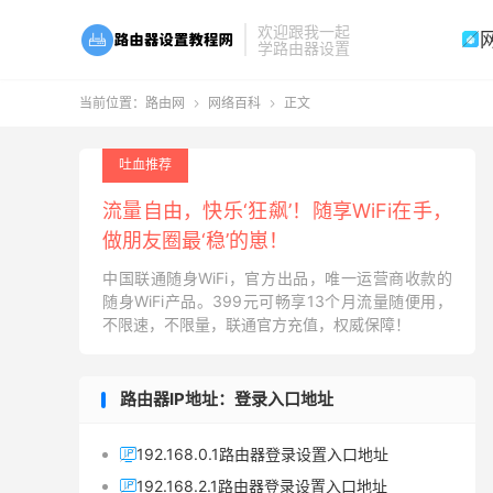
欢迎跟我一起

学路由器设置
当前位置：
路由网
网络百科
正文


吐血推荐
流量自由，快乐‘狂飙’！随享WiFi在手，
做朋友圈最‘稳’的崽！
中国联通随身WiFi，官方出品，唯一运营商收款的
随身WiFi产品。399元可畅享13个月流量随便用，
不限速，不限量，联通官方充值，权威保障！
路由器IP地址：登录入口地址
192.168.0.1路由器登录设置入口地址

192.168.2.1路由器登录设置入口地址
