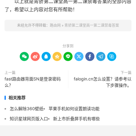
以上就是青骄第二课堂高一第二课禁毒答案的全部内容
了，希望以上内容对您有所帮助！
未经允许不得转载：
路由网
»
青骄第二课堂高一第二课禁毒答案
分享到









上一篇
下一篇
fast路由器背面SN是登录密码
falogin.cn怎么设置？请参考以
么？
下步骤操作。
相关推荐
怎么解除360壁纸
苹果手机如何设置朗读功能
知识星球网页版入口
新上市折叠屏手机有哪些