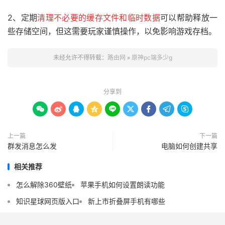
2、定期
清理不必要的缓存文件和临时数据
可以帮助释放一
些存储空间，但这需要玩家谨慎操作，以免影响游戏存档。
未经允许不得转载：
路由网
»
原神pc端多少g
分享到









上一篇
下一篇
群发消息怎么发
电脑如何创建共享
相关推荐
怎么解除360壁纸
苹果手机如何设置朗读功能
知识星球网页版入口
新上市折叠屏手机有哪些