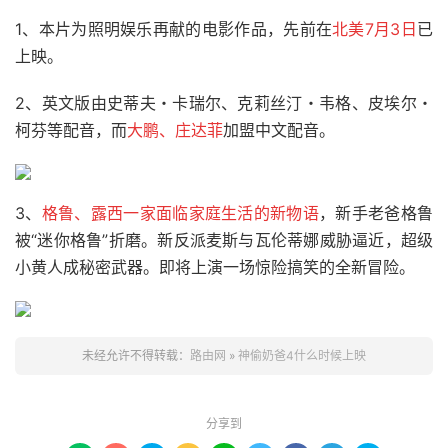
1、本片为照明娱乐再献的电影作品，先前在
北美7月3日
已
上映。
2、英文版由史蒂夫・卡瑞尔、克莉丝汀・韦格、皮埃尔・
柯芬等配音，而
大鹏、庄达菲
加盟中文配音。
3、
格鲁、露西一家面临家庭生活的新物语
，新手老爸格鲁
被“迷你格鲁”折磨。新反派麦斯与瓦伦蒂娜威胁逼近，超级
小黄人成秘密武器。即将上演一场惊险搞笑的全新冒险。
未经允许不得转载：
路由网
»
神偷奶爸4什么时候上映
分享到