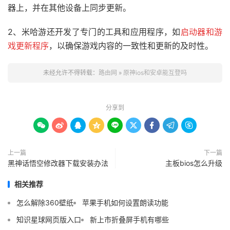
器上，并在其他设备上同步更新。
2、米哈游还开发了专门的工具和应用程序，如
启动器和游
戏更新程序
，以确保游戏内容的一致性和更新的及时性。
未经允许不得转载：
路由网
»
原神ios和安卓能互登吗
分享到









上一篇
下一篇
黑神话悟空修改器下载安装办法
主板bios怎么升级
相关推荐
怎么解除360壁纸
苹果手机如何设置朗读功能
知识星球网页版入口
新上市折叠屏手机有哪些