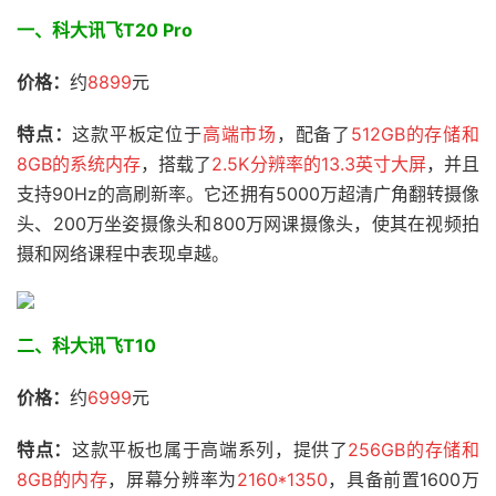
一、科大讯飞T20 Pro
价格：
约
8899
元
特点：
这款平板定位于
高端市场
，配备了
512GB的存储和
8GB的系统内存
，搭载了
2.5K分辨率的13.3英寸大屏
，并且
支持90Hz的高刷新率。它还拥有5000万超清广角翻转摄像
头、200万坐姿摄像头和800万网课摄像头，使其在视频拍
摄和网络课程中表现卓越。
二、科大讯飞T10
价格：
约
6999
元
特点：
这款平板也属于高端系列，提供了
256GB的存储和
8GB的内存
，屏幕分辨率为
2160*1350
，具备前置1600万