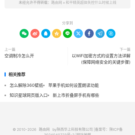
未经允许不得转载：
路由网
»
和平精英超体失控什么时候上线
分享到









上一篇
下一篇
空调制冷怎么开
以WiFi加密方式的设置方法详解
(保障网络安全的关键步骤)
相关推荐
怎么解除360壁纸
苹果手机如何设置朗读功能
知识星球网页版入口
新上市折叠屏手机有哪些
© 2010-2026
路由网
by陕西华上科技有限公司 |
备案号：陕ICP备
2024040723号-2 |
网站地图