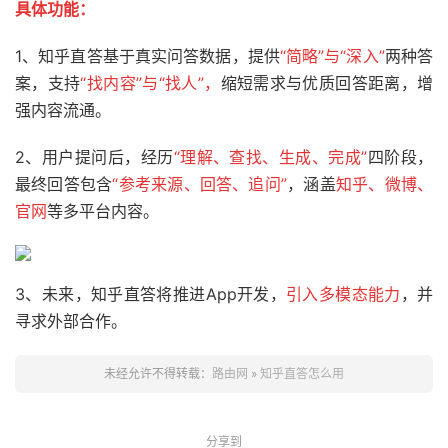
具体功能：
1、知乎直答基于真实问答数据，提供
“
简略”
与
“深入”
两种答
案，支持
“找内容”
与“找人”，
缩短需求与优质回答距离，增
强内容流通。
2、用户提问后，经历
“理解、查找、生成、完成”
四阶段，
最终回答包含
“参考来源、回答、追问”
，涵盖
知乎、微博、
官网
等多平台内容。
3、未来，知乎直答将推进App开发，
引入多模态能力
，并
寻求外部合作。
未经允许不得转载：
路由网
»
知乎直答怎么用
分享到