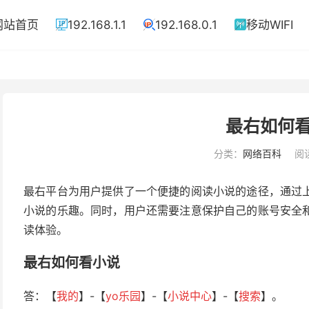
网站首页
192.168.1.1
192.168.0.1
移动WIFI



最右如何
分类：
网络百科
阅读
最右平台为用户提供了一个便捷的阅读小说的途径，通过
小说的乐趣。同时，用户还需要注意保护自己的账号安全
读体验。
最右如何看小说
答：【
我的
】-【
yo乐园
】-【
小说中心
】-【
搜索
】。