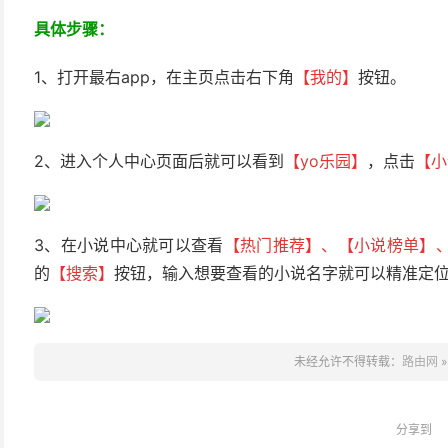
具体步骤：
1、打开最右app，在主页点击右下角
【我的】
按钮。
2、进入个人中心页面后就可以看到
【yo乐园
】
，点击
【小
3、在小说中心就可以查看
【热门推荐
】、【小说榜单
】
的
【搜索】
按钮，输入想要查看的小说名字就可以精准定
未经允许不得转载：
路由网
分享到