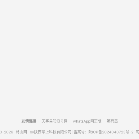
友情连接
天字易号测号网
whatsApp网页版
编码器
10-2026
路由网
by陕西华上科技有限公司 |
备案号：陕ICP备2024040723号-2 |