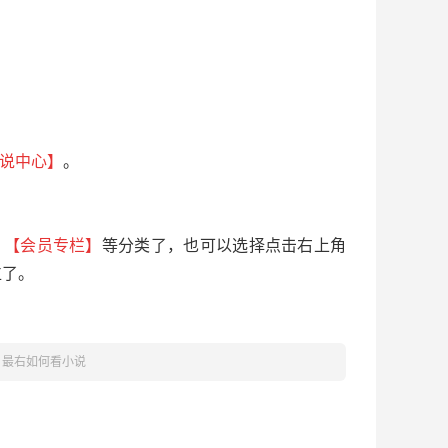
说中心
】
。
、【会员专栏
】
等分类了，也可以选择点击右上角
位了。
»
最右如何看小说