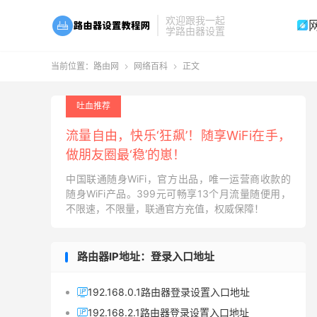
欢迎跟我一起

学路由器设置
当前位置：
路由网
网络百科
正文


吐血推荐
流量自由，快乐‘狂飙’！随享WiFi在手，
做朋友圈最‘稳’的崽！
中国联通随身WiFi，官方出品，唯一运营商收款的
随身WiFi产品。399元可畅享13个月流量随便用，
不限速，不限量，联通官方充值，权威保障！
路由器IP地址：登录入口地址
192.168.0.1路由器登录设置入口地址

192.168.2.1路由器登录设置入口地址
