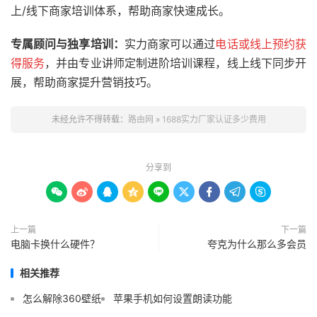
上/线下商家培训体系，帮助商家快速成长。
专属顾问与独享培训：
实力商家可以通过
电话或线上预约获
得服务
，并由专业讲师定制进阶培训课程，线上线下同步开
展，帮助商家提升营销技巧。
未经允许不得转载：
路由网
»
1688实力厂家认证多少费用
分享到









上一篇
下一篇
电脑卡换什么硬件？
夸克为什么那么多会员
相关推荐
怎么解除360壁纸
苹果手机如何设置朗读功能