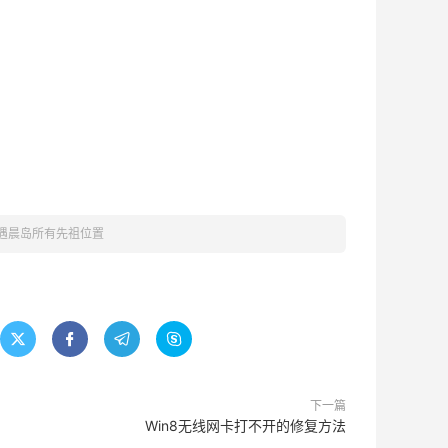
遇晨岛所有先祖位置




下一篇
Win8无线网卡打不开的修复方法