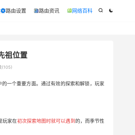

路由设置
路由资讯
网络百科

ￋ



先祖位置
(105)
中的一个重要方面。通过有效的探索和解锁，玩家
是玩家在
初次探索地图时就可以遇到
的，而季节性