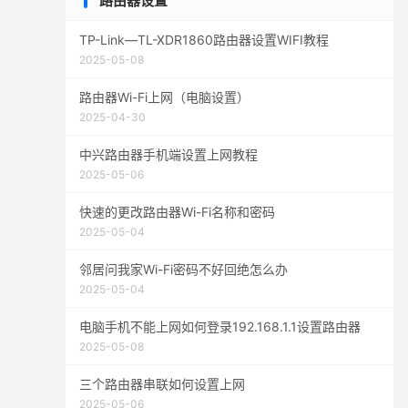
路由器设置
TP-Link—TL-XDR1860路由器设置WIFI教程
2025-05-08
路由器Wi-Fi上网（电脑设置）
2025-04-30
中兴路由器手机端设置上网教程
2025-05-06
快速的更改路由器Wi-Fi名称和密码
2025-05-04
邻居问我家Wi-Fi密码不好回绝怎么办
2025-05-04
电脑手机不能上网如何登录192.168.1.1设置路由器
2025-05-08
三个路由器串联如何设置上网
2025-05-06