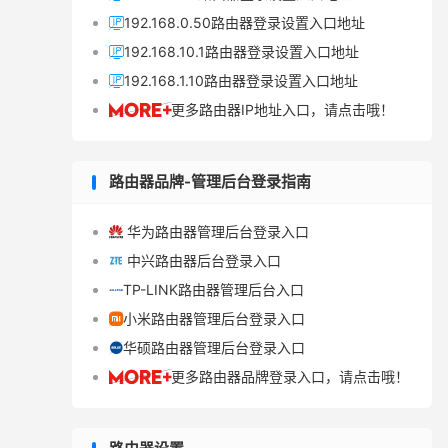
192.168.0.50路由器登录设置入口地址

192.168.10.1路由器登录设置入口地址

192.168.1.10路由器登录设置入口地址

更多路由器IP地址入口，请点击哦！

路由器品牌-管理后台登录指南
华为路由器管理后台登录入口

中兴路由器后台登录入口

TP-LINK路由器管理后台入口

小米路由器管理后台登录入口

华硕路由器管理后台登录入口

更多路由器品牌登录入口，请点击哦！
