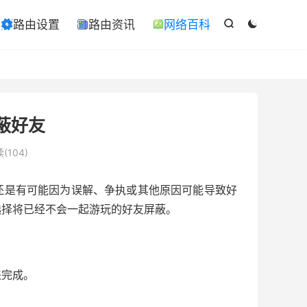

路由设置
路由资讯
网络百科

ￋ



蔽好友
(104)
还是有可能因为误解、争执或其他原因可能导致好
选择将已经不会一起游玩的好友屏蔽。
来完成。