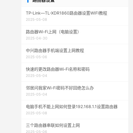
路由器设置
TP-Link—TL-XDR1860路由器设置WIFI教程
2025-05-08
路由器Wi-Fi上网（电脑设置）
2025-04-30
中兴路由器手机端设置上网教程
2025-05-06
快速的更改路由器Wi-Fi名称和密码
2025-05-04
邻居问我家Wi-Fi密码不好回绝怎么办
2025-05-04
电脑手机不能上网如何登录192.168.1.1设置路由器
2025-05-08
三个路由器串联如何设置上网
2025-05-06