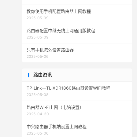
教你使用手机配置路由器上网教程
2025-05-09
路由器配置中继无线上网通用版教程
2025-05-09
只有手机怎么设置路由器
2025-05-06
路由资讯
TP-Link—TL-XDR1860路由器设置WIFI教程
2025-05-08
路由器Wi-Fi上网（电脑设置）
2025-04-30
中兴路由器手机端设置上网教程
2025-05-06