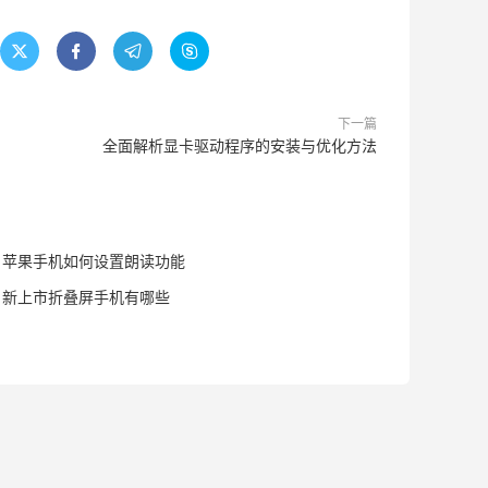




下一篇
全面解析显卡驱动程序的安装与优化方法
苹果手机如何设置朗读功能
新上市折叠屏手机有哪些