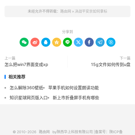
未经允许不得转载：
路由网
»
决战平安京如何拿标
分享到









上一篇
下一篇
怎么把win7界面变成xp
15g文件如何传到u盘
相关推荐
怎么解除360壁纸
苹果手机如何设置朗读功能
知识星球网页版入口
新上市折叠屏手机有哪些
© 2010-2026
路由网
by陕西华上科技有限公司 |
备案号：陕ICP备