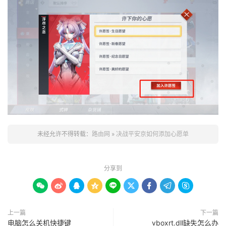
未经允许不得转载：
路由网
»
决战平安京如何添加心愿单
分享到









上一篇
下一篇
电脑怎么关机快捷键
vboxrt.dll缺失怎么办