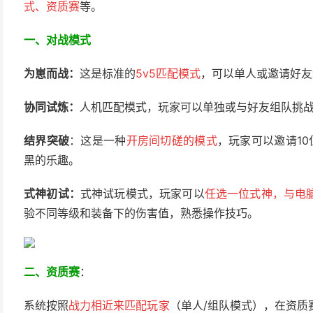
式、资质赛
等。
一、对战模式
为崽而战：
这是标准的
5v5匹配模式
，可以单人或邀请好友
协同试炼：
人机匹配模式，玩家可以单独或与好友组队挑
结界突破
：这是一种
开房间切磋的模式
，玩家可以邀请1
黑的乐趣。
式神初试：
式神试玩模式，玩家可以
任选一位式神，与电
验不同等级和装备下的伤害值，熟悉操作技巧。
二、资质赛
：
系统按照
战力相近来匹配玩家
（单人/组队模式），在资质