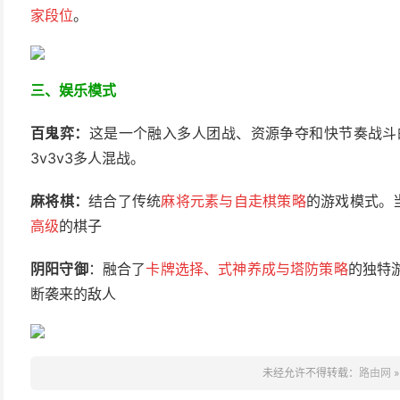
家段位
。
三、娱乐模式
百鬼弈：
这是一个融入多人团战、资源争夺和快节奏战斗
3v3v3多人混战。
麻将棋：
结合了传统
麻将元素与自走棋策略
的游戏模式。
高级
的棋子
阴阳守御
：融合了
卡牌选择、式神养成与塔防策略
的独特
断袭来的敌人
未经允许不得转载：
路由网