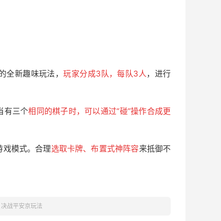
的全新趣味玩法，
玩家分成3队，每队3人
，进行
当有三个
相同的棋子时，可以通过“碰”操作合成更
游戏模式。合理
选取卡牌、布置式神阵容
来抵御不
»
决战平安京玩法