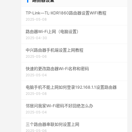
路由器设置
TP-Link—TL-XDR1860路由器设置WIFI教程
2025-05-08
路由器Wi-Fi上网（电脑设置）
2025-04-30
中兴路由器手机端设置上网教程
2025-05-06
快速的更改路由器Wi-Fi名称和密码
2025-05-04
电脑手机不能上网如何登录192.168.1.1设置路由器
2025-05-08
邻居问我家Wi-Fi密码不好回绝怎么办
2025-05-04
三个路由器串联如何设置上网
2025-05-06