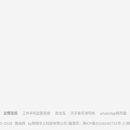
友情连接
工作手机监管系统
恐龙岛
天字易号测号网
whatsApp网页版
10-2026
路由网
by陕西华上科技有限公司 |
备案号：陕ICP备2024040723号-2 |