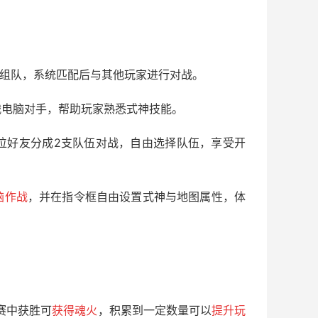
组队，系统匹配后与其他玩家进行对战。
战电脑对手，帮助玩家熟悉式神技能。
0位好友分成2支队伍对战，自由选择队伍，享受开
脑作战
，并在指令框自由设置式神与地图属性，体
赛中获胜可
获得魂火
，积累到一定数量可以
提升玩