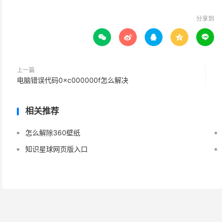
分享到





上一篇
电脑错误代码0×c000000f怎么解决
相关推荐
怎么解除360壁纸
知识星球网页版入口