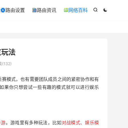

路由设置
路由资讯
网络百科

ￋ



京玩法
(132)
质赛模式，也有需要团队成员之间的紧密协作和有
，如果你只想尝试一些有趣的模式就可以进行娱乐
手游
。游戏里有多种玩法，比如
对战模式、娱乐模