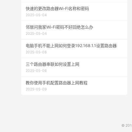
快速的更改路由器Wi-Fi名称和密码
2025-05-04
邻居问我家Wi-Fi密码不好回绝怎么办
2025-05-04
电脑手机不能上网如何登录192.168.1.1设置路由器
2025-05-08
三个路由器串联如何设置上网
2025-05-06
教你使用手机配置路由器上网教程
2025-05-09
© 20