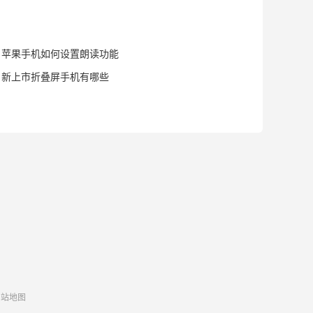
苹果手机如何设置朗读功能
新上市折叠屏手机有哪些
网站地图