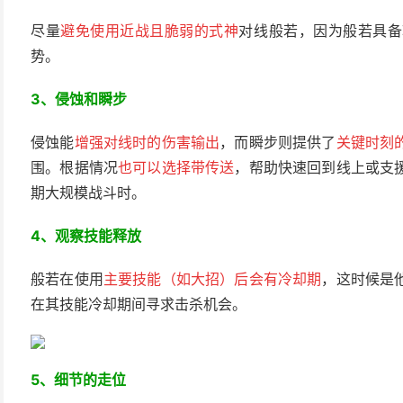
尽量
避免使用近战且脆弱的式神
对线般若，因为般若具备
势。
3、侵蚀和瞬步
侵蚀能
增强对线时的伤害输出
，而瞬步则提供了
关键时刻
围。根据情况
也可以选择带传送
，帮助快速回到线上或支
期大规模战斗时。
4、观察技能释放
般若在使用
主要技能（如大招）后会有冷却期
，这时候是
在其技能冷却期间寻求击杀机会。
5、细节的走位