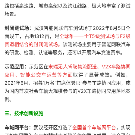
路包括高速路、城市高架以及跨江线路，极大地丰富了测试
场景。
封闭测试场：
武汉智能网联汽车测试场于2022年8月5日全
面竣工，占地1312亩，是
全球唯一一个T5级测试场与F2级
赛道相结合的封闭测试场。
该测试场主要用于智能网联汽车
的研发、检测、认证等服务，还可以开展汽车竞速赛事。
示范应用：
示范区在
末端无人驾驶物流配送、V2X车路协同
应用、智能公交车运营等方面
取得了显著成效。例如，
2021年6月，招募1万名“首席体验官”参与车路协同应用，成
为国内首次社会车辆大规模参与的V2X车路协同应用落地案
例。
三、技术创新设施
车城网平台：
武汉经开区打造了
全国首个车城网平台
，实现