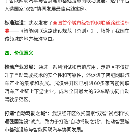
了智能网联汽车与智慧城市基础设施的联动发展。这个平台
入选国家“双智”协同发展最佳实践案例。
标准建设：
武汉发布了
全国首个城市级智能网联道路建设标
准
——《智能网联道路建设规范（总则）》，填补了我国在
该领域的地方标准空白。
四、价值意义
推动产业发展：
通过一系列测试和示范应用，示范区不仅提
升了自动驾驶技术的安全性和可靠性，还促进了智能网联汽
车产业的集聚和发展。武汉经开区已引进60多家智能网联
汽车产业链上下游企业，成为全国最大的5G车路协同自动
驾驶示范区。
打造“自动驾驶之城”：
武汉经开区依托国家“双智”试点和“交
通强国建设”试点，致力于打造“自动驾驶之城”，推动智慧城
市基础设施与智能网联汽车协同发展。