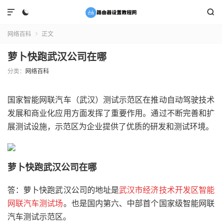



网络百科
正文

萝卜快跑武汉公司在哪
分类：
网络百科
国家智能网联汽车（武汉）测试示范区在推动自动驾驶技术
发展和商业化应用方面发挥了重要作用。通过不断完善和扩
展测试设施，示范区为企业提供了优质的研发和测试环境。
萝卜快跑武汉公司在哪
答：萝卜快跑武汉公司的地址是
武汉市经济技术开发区智能
网联汽车测试场
。也是国内第六、中部首个国家级智能网联
汽车测试示范区。