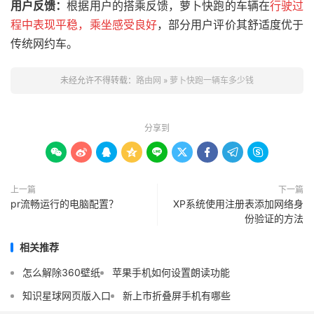
用户反馈：
根据用户的搭乘反馈，萝卜快跑的车辆在
行驶过
程中表现平稳，乘坐感受良好
，部分用户评价其舒适度优于
传统网约车。
未经允许不得转载：
路由网
»
萝卜快跑一辆车多少钱
分享到









上一篇
下一篇
pr流畅运行的电脑配置？
XP系统使用注册表添加网络身
份验证的方法
相关推荐
怎么解除360壁纸
苹果手机如何设置朗读功能
知识星球网页版入口
新上市折叠屏手机有哪些