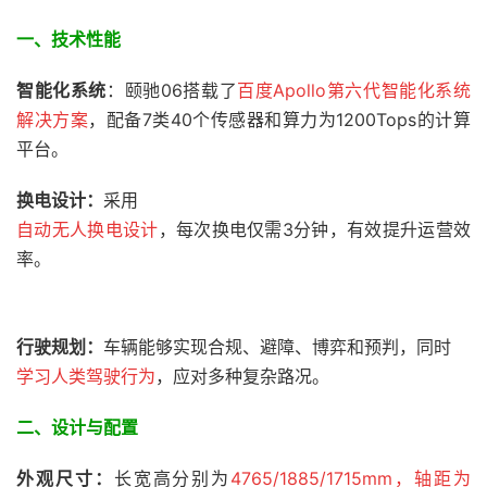
一、技术性能
智能化系统
：颐驰06搭载了
百度Apollo第六代智能化系统
解决方案
，配备7类40个传感器和算力为1200Tops的计算
平台。
换电设计：
采用
自动无人换电设计
，每次换电仅需3分钟，有效提升运营效
率。
行驶规划：
车辆能够实现合规、避障、博弈和预判，同时
学习人类驾驶行为
，应对多种复杂路况。
二、设计与配置
外观尺寸：
长宽高分别为
4765/1885/1715mm，轴距为