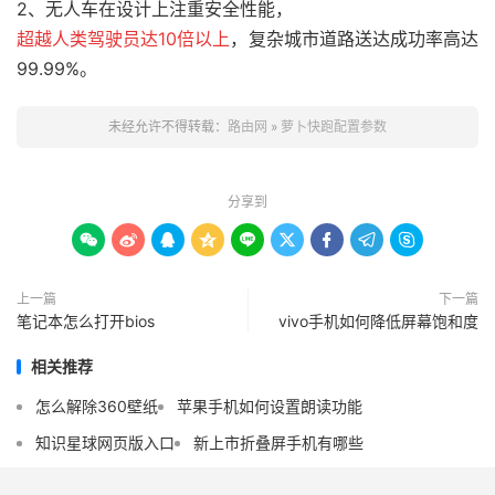
2、无人车在设计上注重安全性能，
超越人类驾驶员达10倍以上
，复杂城市道路送达成功率高达
99.99%。
未经允许不得转载：
路由网
»
萝卜快跑配置参数
分享到









上一篇
下一篇
笔记本怎么打开bios
vivo手机如何降低屏幕饱和度
相关推荐
怎么解除360壁纸
苹果手机如何设置朗读功能
知识星球网页版入口
新上市折叠屏手机有哪些