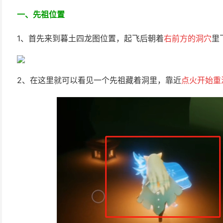
一、先祖位置
1、首先来到暮土四龙图位置，起飞后朝着
右前方的洞穴
里
2、在这里就可以看见一个先祖藏着洞里，靠近
点火开始重