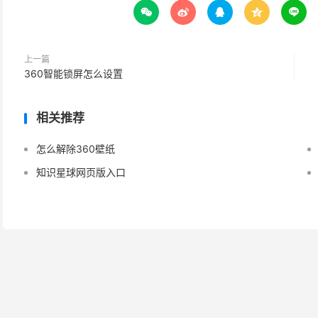





上一篇
360智能锁屏怎么设置
相关推荐
怎么解除360壁纸
知识星球网页版入口