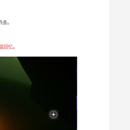
飞去。
温回忆
。