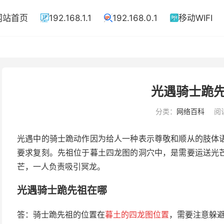
网站首页
192.168.1.1
192.168.0.1
移动WIFI



光遇骑士跪
分类：
网络百科
阅读
光遇中的骑士跪动作因为给人一种表示尊敬和顺从的肢体
要求复刻。先祖位于暮土四龙图的洞穴中，是需要运送光
芒，一人负责吸引冥龙。
光遇骑士跪先祖在哪
答：骑士跪先祖的位置在
暮土的四龙图位置
，需要注意躲