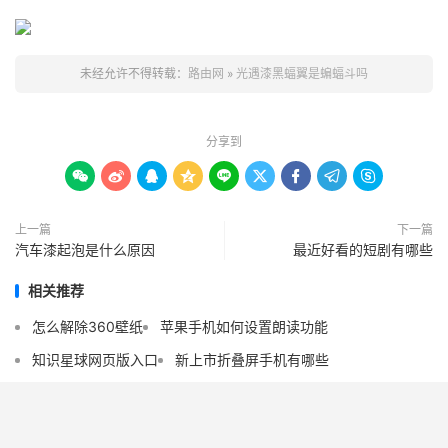
未经允许不得转载：
路由网
»
光遇漆黑蝠翼是蝙蝠斗吗
分享到









上一篇
下一篇
汽车漆起泡是什么原因
最近好看的短剧有哪些
相关推荐
怎么解除360壁纸
苹果手机如何设置朗读功能
知识星球网页版入口
新上市折叠屏手机有哪些