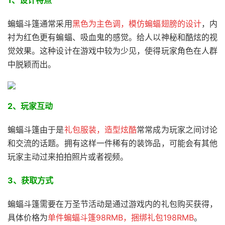
1、设计特点
蝙蝠斗篷通常采用
黑色为主色调，模仿蝙蝠翅膀的设计
，内
衬为红色更有蝙蝠、吸血鬼的感觉。给人以神秘和酷炫的视
觉效果。这种设计在游戏中较为少见，使得玩家角色在人群
中脱颖而出。
2、玩家互动
蝙蝠斗篷由于是
礼包服装，造型炫酷
常常成为玩家之间讨论
和交流的话题。拥有这样一件稀有的装饰品，可能会有其他
玩家主动过来拍拍照片或者视频。
3、获取方式
蝙蝠斗篷需要在万圣节活动是通过游戏内的礼包购买获得，
具体价格为
单件蝙蝠斗篷98RMB，捆绑礼包198RMB
。