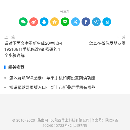
分享到









上一篇
下一篇
请对下面文字重新生成20字以内
怎么在微信发朋友圈
19216811手机修改wifi密码的4
个步骤详解
相关推荐
怎么解除360壁纸
苹果手机如何设置朗读功能
知识星球网页版入口
新上市折叠屏手机有哪些
© 2010-2026
路由网
by陕西华上科技有限公司 |
备案号：陕ICP备
2024040723号-2 |
网站地图