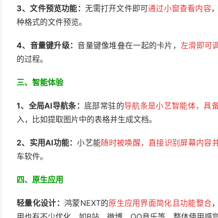
3、文件预览功能：
无需打开文件即可
通过小窗查看内容
，
种格式的文件预览。
4、
音量键升级：
音量键像堆叠在一起的卡片，
左滑即可
的过程。
三、智能体验
1、
全局AI导航条：
底部常驻的
导航条是小艺智能体，具
入，比如提取图片中的表格并生成文档。
2、实用AI功能：
小艺能
随时被唤醒，直接识别屏幕内容
车软件。
四、原生应用
轻量化设计：
鸿蒙NEXT的
原生应用界面简化且功能整合
用也有不少优化，如B站、微博、QQ音乐等，整体使用感