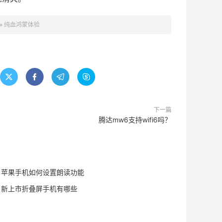
»
纯血鸿蒙体验




下一篇
腾达mw6支持wifi6吗？
苹果手机如何设置朗读功能
新上市折叠屏手机有哪些