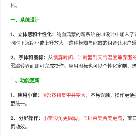
化。
一、系统设计
1、立体感和个性化：
纯血鸿蒙的新系统在UI设计中加入了
同时下沉缩小或上升放大，这种模糊与缩放的组合让用户
2、
字体和图标：
从
锁屏时间、计时器到天气温度等界面
需跳转界面即可完成操作。应用图标也可以个性化定制，
二、功能更新
1、
应用小窗：
顶部按钮集中并变大
，不易误触，操作更便
更统一。
2、分屏操作：
小窗边角更圆润，与屏幕契合度更高
，窗
页动效。