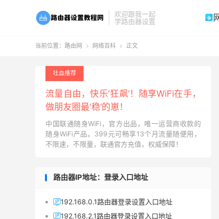
欢迎跟我一起

学路由器设置
当前位置：
路由网
网络百科
正文


吐血推荐
流量自由，快乐‘狂飙’！随享WiFi在手，
做朋友圈最‘稳’的崽！
中国联通随身WiFi，官方出品，唯一运营商收款的
随身WiFi产品。399元可畅享13个月流量随便用，
不限速，不限量，联通官方充值，权威保障！
路由器IP地址：登录入口地址
192.168.0.1路由器登录设置入口地址

192.168.2.1路由器登录设置入口地址
