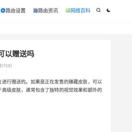

路由设置
路由资讯
网络百科

ￋ



可以赠送吗
(159)
友进行赠送的。如果是正在发售的臻藏皮肤，可以
于高级皮肤，通常包含了独特的视觉效果和额外的
。