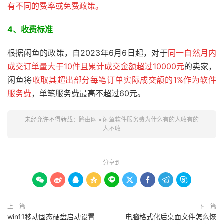
有不同的费率或免费政策。
4、收费标准
根据闲鱼的政策，自2023年6月6日起，对于
同一自然月内
成交订单量大于10件且累计成交金额超过10000元
的卖家，
闲鱼将
收取其超出部分每笔订单实际成交额的1%作为软件
服务费
，单笔服务费最高不超过60元。
未经允许不得转载：
路由网
»
闲鱼软件服务费为什么有的人收有的
人不收
分享到









上一篇
下一篇
win11移动固态硬盘启动设置
电脑格式化后桌面文件怎么恢