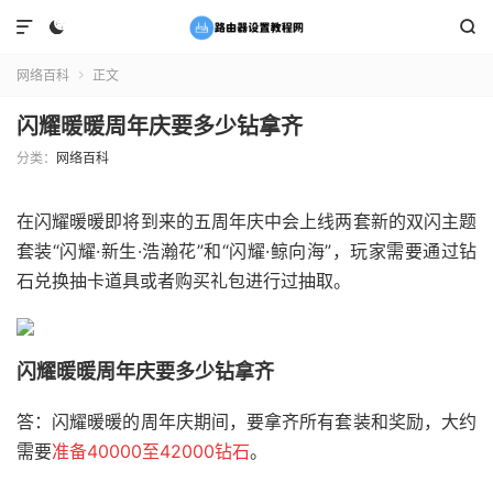



网络百科
正文

闪耀暖暖周年庆要多少钻拿齐
分类：
网络百科
在闪耀暖暖即将到来的五周年庆中会上线两套新的双闪主题
套装“闪耀·新生·浩瀚花”和“闪耀·鲸向海”，玩家需要通过钻
石兑换抽卡道具或者购买礼包进行过抽取。
闪耀暖暖周年庆要多少钻拿齐
答：闪耀暖暖的周年庆期间，要拿齐所有套装和奖励，大约
需要
准备40000
至42000钻石
。