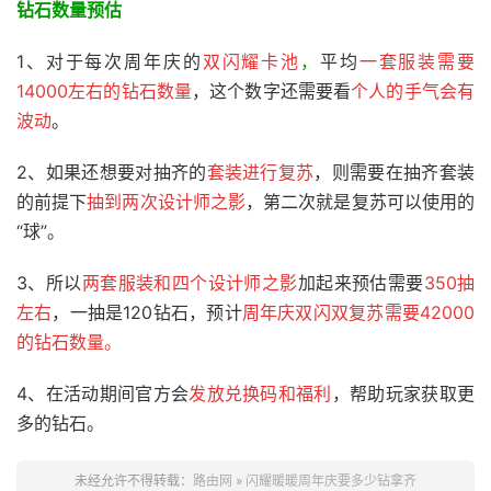
钻石数量预估
1、对于每次周年庆的
双闪耀卡池
，
平均
一套服装需要
14000左右的钻石数量
，这个数字还需要看
个人的手气会有
波动
。
2、如果还想要对抽齐的
套装进行复苏
，则需要在抽齐套装
的前提下
抽到两次设计师之影
，第二次就是复苏可以使用的
“球”。
3、所以
两套服装和四个设计师之影
加起来预估需要
350抽
左右
，一抽是120钻石，预计
周年庆双闪双复苏需要42000
的钻石数量。
4、在活动期间官方会
发放兑换码和福利
，帮助玩家获取更
多的钻石。
未经允许不得转载：
路由网
»
闪耀暖暖周年庆要多少钻拿齐