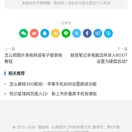
未经允许不得转载：
路由网
»
闲鱼软件服务费是什么意思
分享到









上一篇
下一篇
怎么把图片表格转成电子版表格
联想笔记本电脑怎样进入BOOT
教程
设置为硬盘启动?
相关推荐
怎么解除360壁纸
苹果手机如何设置朗读功能
知识星球网页版入口
新上市折叠屏手机有哪些
© 2010-2026
路由网
by陕西华上科技有限公司 |
备案号：陕ICP备