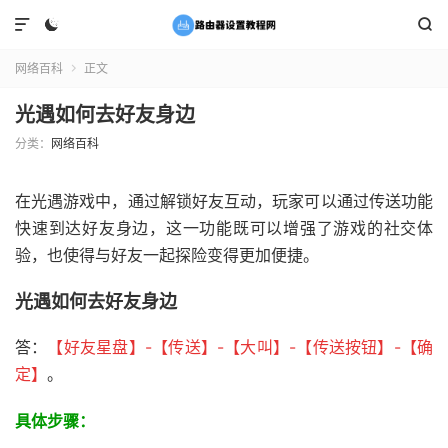



网络百科
正文

光遇如何去好友身边
分类：
网络百科
在光遇游戏中，通过解锁好友互动，玩家可以通过传送功能
快速到达好友身边，这一功能既可以增强了游戏的社交体
验，也使得与好友一起探险变得更加便捷。
光遇如何去好友身边
答：
【
好
友
星
盘
】-【传送
】-【大叫
】-【传送按钮
】-【确
定
】
。
具体步骤：