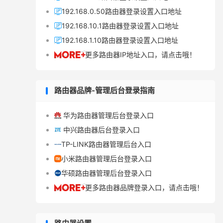
192.168.0.50路由器登录设置入口地址

192.168.10.1路由器登录设置入口地址

192.168.1.10路由器登录设置入口地址

更多路由器IP地址入口，请点击哦！

路由器品牌-管理后台登录指南
华为路由器管理后台登录入口

中兴路由器后台登录入口

TP-LINK路由器管理后台入口

小米路由器管理后台登录入口

华硕路由器管理后台登录入口

更多路由器品牌登录入口，请点击哦！
