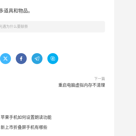
多道具和物品。
光遇为什么要献祭




下一篇
重启电脑虚拟内存不清理
苹果手机如何设置朗读功能
新上市折叠屏手机有哪些