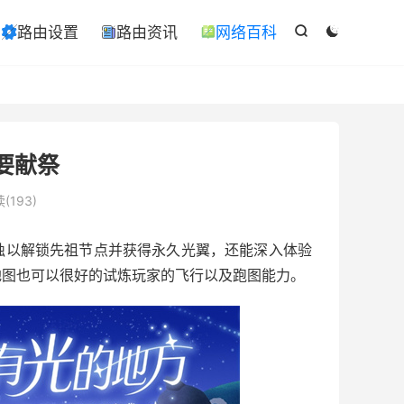

路由设置
路由资讯
网络百科

ￋ



要献祭
(193)
烛以解锁先祖节点并获得永久光翼，还能深入体验
地图也可以很好的试炼玩家的飞行以及跑图能力。