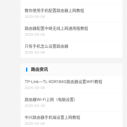
教你使用手机配置路由器上网教程
2025-05-09
路由器配置中继无线上网通用版教程
2025-05-09
只有手机怎么设置路由器
2025-05-06
路由资讯
TP-Link—TL-XDR1860路由器设置WIFI教程
2025-05-08
路由器Wi-Fi上网（电脑设置）
2025-04-30
中兴路由器手机端设置上网教程
2025-05-06