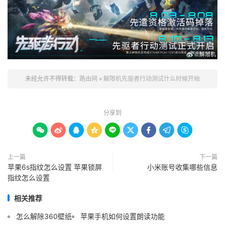
未经允许不得转载：
路由网
»
解限机先驱者行动测试什么时候开始
分享到









上一篇
下一篇
苹果6s指纹怎么设置 苹果锁屏
小米账号收集哪些信息
指纹怎么设置
相关推荐
怎么解除360壁纸
苹果手机如何设置朗读功能