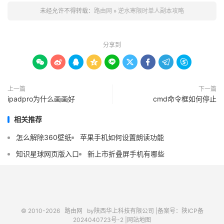
未经允许不得转载：
路由网
»
逆水寒限时单人副本攻略
分享到









上一篇
下一篇
ipadpro为什么画画好
cmd命令框如何停止
相关推荐
怎么解除360壁纸
苹果手机如何设置朗读功能
知识星球网页版入口
新上市折叠屏手机有哪些
© 2010-2026
路由网
by陕西华上科技有限公司 |
备案号：陕ICP备
2024040723号-2 |
网站地图