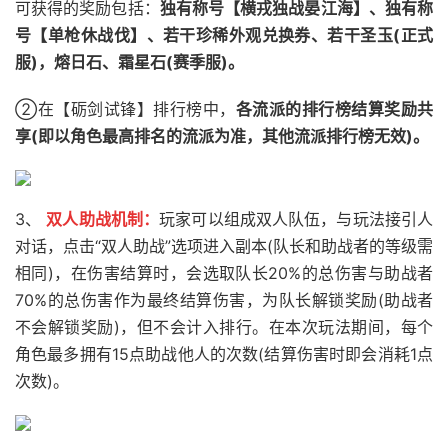
可获得的奖励包括：
独有称号【横戎独战晏江海】、独有称
号【单枪休战伐】、若干珍稀外观兑换券、若干圣玉(正式
服)，熔日石、霜星石(赛季服)。
②在【砺剑试锋】排行榜中，
各流派的排行榜结算奖励共
享(即以角色最高排名的流派为准，其他流派排行榜无效)。
3、
双人助战机制：
玩家可以组成双人队伍，与玩法接引人
对话，点击“双人助战”选项进入副本(队长和助战者的等级需
相同)，在伤害结算时，会选取队长20%的总伤害与助战者
70%的总伤害作为最终结算伤害，为队长解锁奖励(助战者
不会解锁奖励)，但不会计入排行。在本次玩法期间，每个
角色最多拥有15点助战他人的次数(结算伤害时即会消耗1点
次数)。