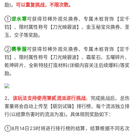
励)。
可以重复挑战，不限次数。
①
逆水寒
可获得珍稀外观兑换券、专属木桩背饰【定千
钧】、限时属性称号【刀光映碧波】、金玉秘宝兑换券、圣
玉、交子等奖励。
②
赛季服
可获得珍稀外观兑换券、专属木桩背饰【定千
钧】、限时属性称号【刀光映碧波】、霜星石、五曜碎片、
乾坤碎片、全新特技打造材料(详细内容关注后续爆料)等奖
励。
2、
该玩法支持使用第贰流派进行挑战
。
完成挑战后，总伤
害量将会自动上传至【砺剑试锋】排行榜，每个流派独立排
行(以结算伤害时的流派为准)。具体规则奖励如下：
①8月14日23时将进行排行榜的结算，结算根据不同名次