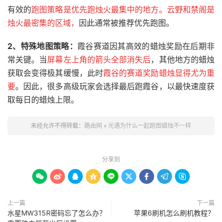
有效的
跑图策略是优先跑烛火最集中的地方。云野和禁阁是
烛火最密集的区域，
因此通常被推荐优先跑图。
2、
特殊地图策略：
霞谷赛道因其高效的蜡烛奖励在后期非
常关键。当
屏幕左上角的箭头全部消失后
，其他地方的蜡烛
获取会变得极其缓慢，此时
霞谷的赛道奖励蜡烛显得尤为重
要
。因此，很多高级玩家会选择最后跑霞谷，以最快速度获
取每日的蜡烛上限。
未经允许不得转载：
路由网
»
光遇为什么一起跑图蜡烛不一样
分享到









上一篇
下一篇
水星MW315R密码忘了怎么办？
苹果6刷机怎么刷机教程？