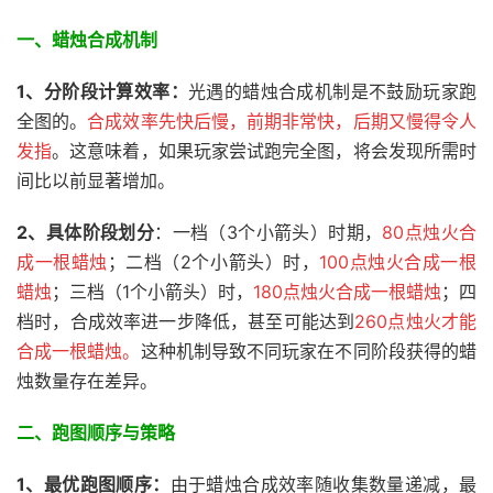
一、蜡烛合成机制
1、分阶段计算效率：
光遇的蜡烛合成机制是不鼓励玩家跑
全图的。
合成效率先快后慢，前期非常快，后期又慢得令人
发指
。这意味着，如果玩家尝试跑完全图，将会发现所需时
间比以前显著增加。
2、
具体阶段划分
：一档（3个小箭头）时期，
80点烛火合
成一根蜡烛
；二档（2个小箭头）时，
100点烛火合成一根
蜡烛
；三档（1个小箭头）时，
180点烛火合成一根蜡烛
；四
档时，合成效率进一步降低，甚至可能达到
260点烛火才能
合成一根蜡烛。
这种机制导致不同玩家在不同阶段获得的蜡
烛数量存在差异。
二、跑图顺序与策略
1、最优跑图顺序：
由于蜡烛合成效率随收集数量递减，最